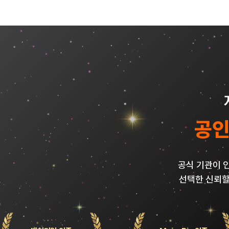
공인
공식 기관이 인
선택한 신뢰할